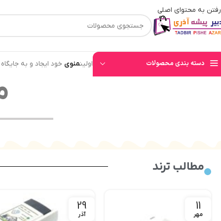
رفتن به محتوای اصلی
⚡قیمت های وب سایت بروز میباشند⚡ با توجه به حجم بالای سفارشهای ثبت شده به ت
دسته بندی محصولات
اولین
منوی
خود ایجاد و به جایگاه
م
مطالب ترند
29
11
مهر
آذر