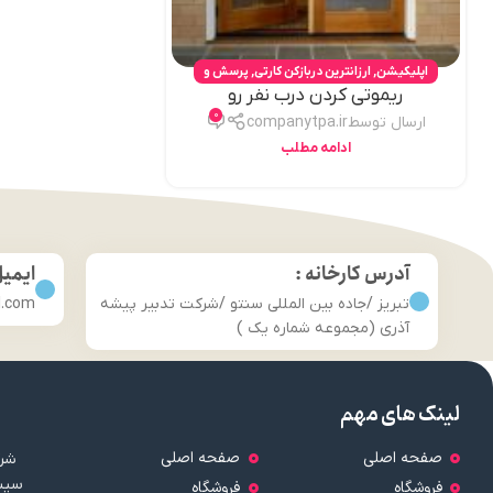
اپلیکیشن
,
ارزانترین دربازکن کارتی
,
پرسش و
ریموتی کردن درب نفر رو
پاسخ
,
تکنولوژی
,
درب بازکن تگی
,
دربازکن درب
0
حیاط
,
دربازکن ریموتی
,
دربازکن کارتی
,
دربازکن
ارسال توسط
companytpa.ir
موبایلی
,
قفل برقی کارتی
ادامه مطلب
آدرس کارخانه :
ایمی
تبریز /جاده بین المللی سنتو /شرکت تدبیر پیشه
l.com
آذری (مجموعه شماره یک )
لینک های مهم
صفحه اصلی
صفحه اصلی
شرک
سیست
فروشگاه
فروشگاه