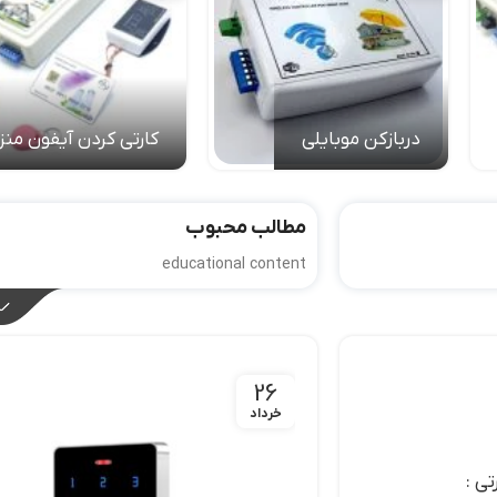
دربازکن موبایلی
کارتی کردن آیفون منز
مطالب محبوب
educational content
26
خرداد
تی :