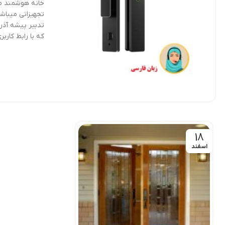
خانه هوشمند می
تجهیزاتی میبا
تدبیر پیشه آذر
که با رابط کاربری
18
اسفند