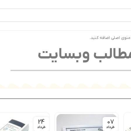
رتیب ارسال خواهند شد ⚡تلفن تماس شرکت : 04132900562 ⚡
 منوی اصلی اضافه کنید.
طالب وبسایت
24
07
خرداد
خرداد