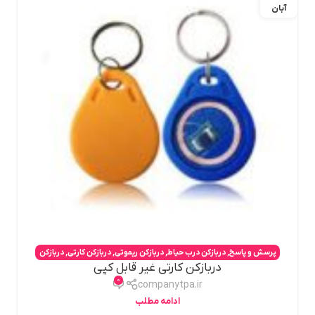
آبان
پرسش و پاسخ
,
دربازکن درب حیاط
,
دربازکن ریموتی
,
دربازکن کارتی
,
دربازکن
دربازکن کارتی غیر قابل کپی
کارتی غیر قابل کپی
,
دربازکن موبایلی
,
قفل برقی کارتی
0
companytpa.ir
ادامه مطلب