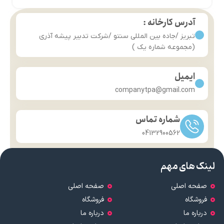
آدرس کارخانه :
تبریز /جاده بین المللی سنتو /شرکت تدبیر پیشه آذری
(مجموعه شماره یک )
ایمیل
companytpa@gmail.com
شماره تماس
04132900562
لینک های مهم
صفحه اصلی
صفحه اصلی
فروشگاه
فروشگاه
درباره ما
درباره ما