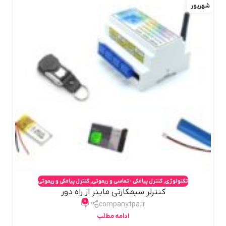
شهریور
تکنولوژی
,
کنترل پیامکی -تماسی و ریموتی
,
کنترل پیامکی و ریموتی
کنترلر سیمکارتی ماینر از راه دور
0
companytpa.ir
ادامه مطلب