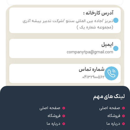
آدرس کارخانه :
تبریز /جاده بین المللی سنتو /شرکت تدبیر پیشه آذری
(مجموعه شماره یک )
ایمیل
companytpa@gmail.com
شماره تماس
04132900562
لینک های مهم
صفحه اصلی
صفحه اصلی
فروشگاه
فروشگاه
درباره ما
درباره ما