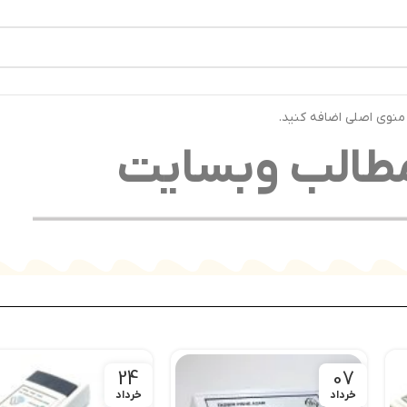
رتیب ارسال خواهند شد ⚡تلفن تماس شرکت : 04132900562 ⚡
 منوی اصلی اضافه کنید.
طالب وبسایت
24
07
خرداد
خرداد