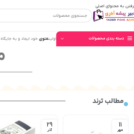
رفتن به محتوای اصلی
⚡قیمت های وب سایت بروز میباشند⚡ با توجه به حجم بالای سفارشهای ثبت شده به ت
دسته بندی محصولات
اولین
منوی
خود ایجاد و به جایگاه
م
مطالب ترند
29
11
مهر
آذر