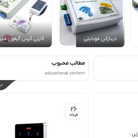
دربازکن موبایلی
کارتی کردن آیفون منز
مطالب محبوب
educational content
26
خرداد
تی :