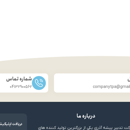
ل
شماره تماس
04132900562
companytpa@gmai
درباره ما
دریافت اپلیکیش
ت تدبیر پیشه آذری یکی از بزرگترین تولید کننده های