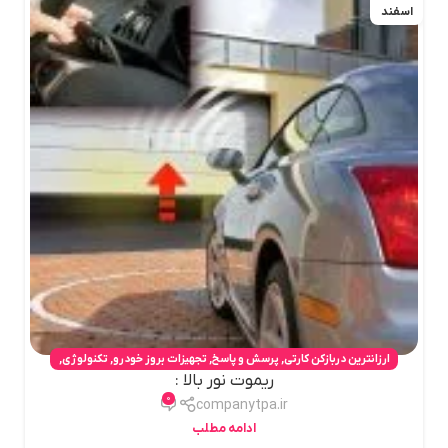
اسفند
ارزانترین دربازکن کارتی
,
پرسش و پاسخ
,
تجهیزات بروز خودرو
,
تکنولوژی
,
ریموت نور بالا :
دربازکن درب حیاط
,
ریموت نور بالا
0
companytpa.ir
ادامه مطلب