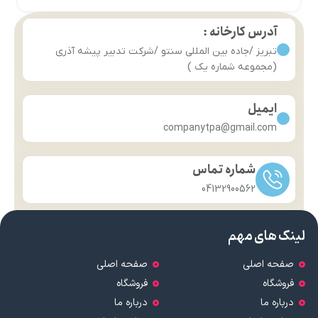
آدرس کارخانه :
تبریز /جاده بین المللی سنتو /شرکت تدبیر پیشه آذری
(مجموعه شماره یک )
ایمیل
companytpa@gmail.com
شماره تماس
04132900562
لینک های مهم
صفحه اصلی
صفحه اصلی
فروشگاه
فروشگاه
درباره ما
درباره ما