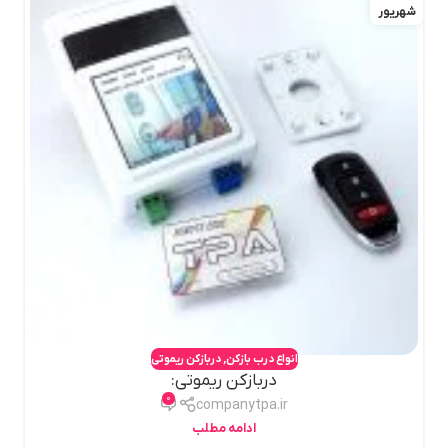
شهریور
انواع درب بازکن
,
دربازکن ریموتی
دربازکن ریموتی:
0
companytpa.ir
ادامه مطلب