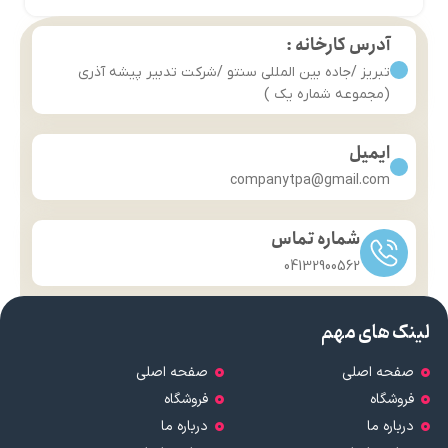
آدرس کارخانه :
تبریز /جاده بین المللی سنتو /شرکت تدبیر پیشه آذری
(مجموعه شماره یک )
ایمیل
companytpa@gmail.com
شماره تماس
04132900562
لینک های مهم
صفحه اصلی
صفحه اصلی
فروشگاه
فروشگاه
درباره ما
درباره ما