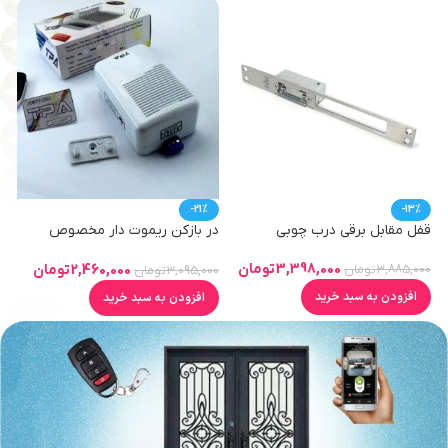
-21%
-13%
قفل مقابل برقی درب چوبی
در بازکن ریموت دار مخصوص
آیفون 12 ولت آزرایی
3,398,000
تومان
2,460,000
تومان
3,885,000
تومان
3,095,000
تومان
افزودن به سبد خرید
افزودن به سبد خرید