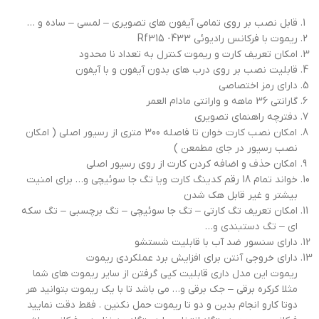
قابل نصب بر روی تمامی آیفون های تصویری – لمسی – ساده و …
ریموت با فرکانس رادیوئی Rf315 -433
امکان تعریف کارت و ریموت کنترل به تعداد نا محدود
قابلیت نصب بر روی درب های بدون آیفون و با آیفون
دارای رمز اختصاصی
گارانتی 36 ماهه و وارانتی مادام العمر
دفترچه راهنمای تصویری
امکان نصب کارت خوان تا فاصله 300 متری از رسیور اصلی ( امکان
نصب رسیور در جای مطمعن )
امکان حذف و اضافه کردن کارت از روی رسیور اصلی
خواند تمام 18 رقم کدینگ کارت ویا تگ جا سوئیچی و… برای امنیت
بیشتر و غیر قابل هک شدن
امکان تعریف تگ کارتی – تگ جا سوئیچی – تگ برچسبی – تگ سکه
ای – تگ دستبندی و…
دارای سنسور ضد آب با قابلیت شستشو
دارای خروجی آنتن برای افزایش برد عملکردی ریموت
ریموت این مدل داری قابلیت کپی گرفتن از سایر ریموت های شما
مثلا کرکره برقی – جک برقی و… می باشد تا با یک ریموت بتوانید هر
دوتا کارو انجام بدین و دو تا ریموت حمل نکنین . فقط دقت نمایید