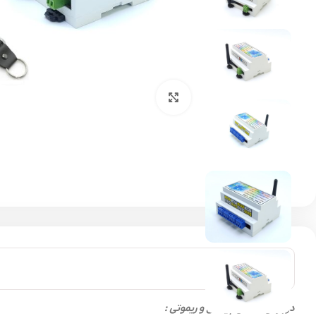
بزرگنمایی تصویر
دربازکن تماسی پیامکی و ریموتی :