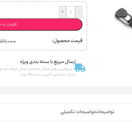
+
-
افزودن به س
قیمت محصول:​
59,000
ارسال سریع با بسته بندی ویژه
با سریعترین روش ممکن خدمتتان ارسال خواهد شد و 
مراحل جابجبایی آسیبی به دستگاه نرسد
توضیحات
توضیحات تکمیلی