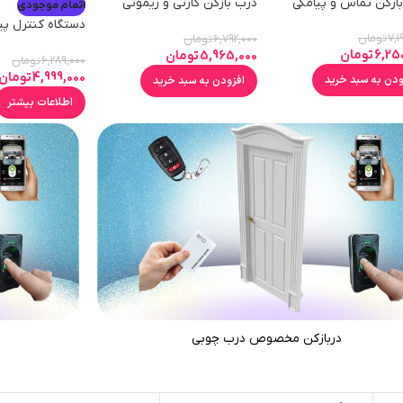
ازکن تماس و پیامکی
درب بازکن کارتی و ریموتی
اتمام موجودی
باطری خور دو ورودی K5
دستگاه کنترل پی
7,1
تومان
6,792,000
تومان
2 کانال آندرویدی
6,25
تومان
5,965,000
تومان
6,289,000
تومان
4,999,000
تومان
ودن به سبد خرید
افزودن به سبد خرید
اطلاعات بیشتر
دربازکن مخصوص درب چوبی