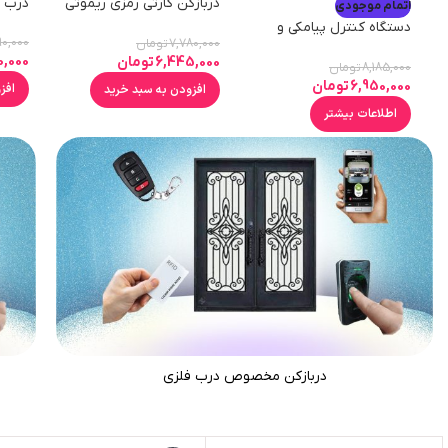
دربازکن کارتی رمزی ریموتی
درب ب
اتمام موجودی
لمسی 12 ولت
دستگاه کنترل پیامکی و
90,000
7,780,000
تومان
ریموتی 12 کانال
0,000
6,445,000
تومان
8,185,000
تومان
6,950,000
تومان
افز
افزودن به سبد خرید
اطلاعات بیشتر
دربازکن مخصوص درب فلزی