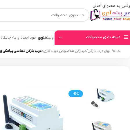
رفتن به محتوای اصلی
⚡قیمت های وب سایت بروز میباشند⚡ با توجه به حجم بالای سفارشهای ثبت شده به ت
دسته بندی محصولات
اولین
منوی
خود ایجاد و به جایگاه
خانه
/
انواع درب بازکن
/
دربازکن مخصوص درب فلزی
/
درب بازکن تماسی پیامکی و
-16%