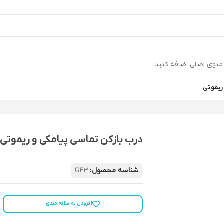
رتیب ارسال خواهند شد ⚡تلفن تماس شرکت : 04132900562 ⚡
 منوی اصلی اضافه کنید.
 ریموتی
درب بازکن تماسی پیامکی و ریموتی
شناسه محصول:
G43
افزودن به علاقه مندی