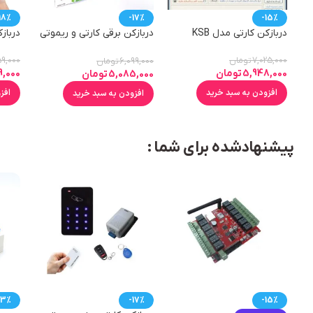
18%
-17%
-15%
دربازکن کارتی مدل KSB
دربازکن برقی کارتی و ریموتی
درباز
K2 220
7,025,000
تومان
9,000
6,099,000
تومان
5,948,000
تومان
9,000
5,085,000
تومان
افزودن به سبد خرید
افز
افزودن به سبد خرید
پیشنهادشده برای شما :
13%
-17%
-15%