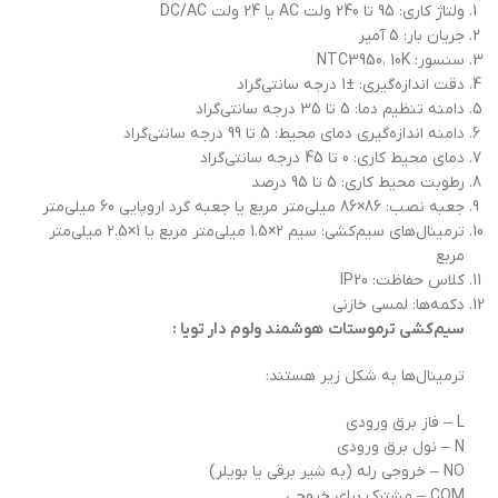
ولتاژ کاری: 95 تا 240 ولت AC یا 24 ولت DC/AC
جریان بار: 5 آمپر
سنسور: NTC3950، 10K
دقت اندازه‌گیری: ±1 درجه سانتی‌گراد
دامنه تنظیم دما: 5 تا 35 درجه سانتی‌گراد
دامنه اندازه‌گیری دمای محیط: 5 تا 99 درجه سانتی‌گراد
دمای محیط کاری: 0 تا 45 درجه سانتی‌گراد
رطوبت محیط کاری: 5 تا 95 درصد
جعبه نصب: 86×86 میلی‌متر مربع یا جعبه گرد اروپایی 60 میلی‌متر
ترمینال‌های سیم‌کشی: سیم 2×1.5 میلی‌متر مربع یا 1×2.5 میلی‌متر
مربع
کلاس حفاظت: IP20
دکمه‌ها: لمسی خازنی
سیم‌کشی ترموستات هوشمند ولوم دار تویا :
ترمینال‌ها به شکل زیر هستند:
L – فاز برق ورودی
N – نول برق ورودی
NO – خروجی رله (به شیر برقی یا بویلر)
COM – مشترک برای خروجی