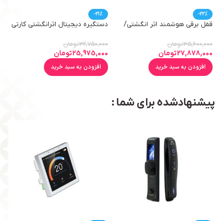
-21%
-22%
قفل برقی هوشمند اثر انگشتی/
دستگیره دیجیتال اثرانگشتی کارتی
کل
کارتی/رمزی و موبایلی
رمزی وموبایلی FP04
00
35,600,000
تومان
32,750,000
تومان
27,878,000
تومان
25,975,000
تومان
افزودن به سبد خرید
افزودن به سبد خرید
پیشنهادشده برای شما :