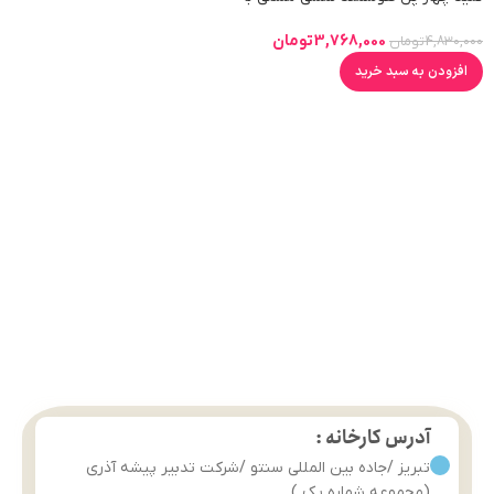
قابلیت کنترل از طریق WiFi و ریموت
3,768,000
تومان
4,830,000
تومان
افزودن به سبد خرید
آدرس کارخانه :
تبریز /جاده بین المللی سنتو /شرکت تدبیر پیشه آذری
(مجموعه شماره یک )