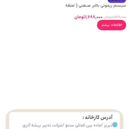
سیستم ریموتی بالابر صنعتی ( لحظه
ای ) X2
1,788,000
تومان
1,969,000
تومان
اطلاعات بیشتر
آدرس کارخانه :
تبریز /جاده بین المللی سنتو /شرکت تدبیر پیشه آذری