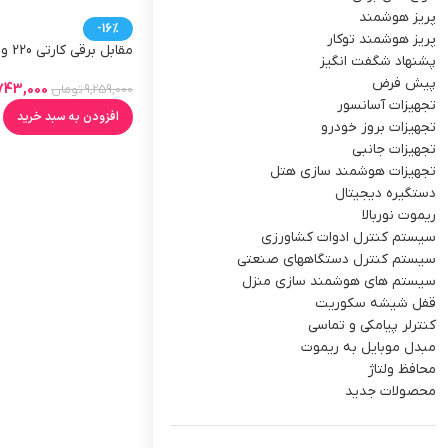
پریز هوشمند
-16%
پریز هوشمند توکار
مقابل 
پشنهاد شگفت انگیز
چوبی
پیش فرض
743,000
9,259,000
تومان
تجهیزات آسانسور
افزودن به سبد خرید
تجهیزات بروز خودرو
تجهیزات جانبی
تجهیزات هوشمند سازی هتل
دستگیره دیجیتال
ریموت نوربالا
سیستم کنترل ادوات کشاورزی
سیستم کنترل دستگاههای صنعتی
سیستم های هوشمند سازی منزل
قفل شیشه سکوریت
کنترلر پیامکی و تماسی
مبدل موبایل به ریموت
محافظ ولتاژ
محصولات جدید