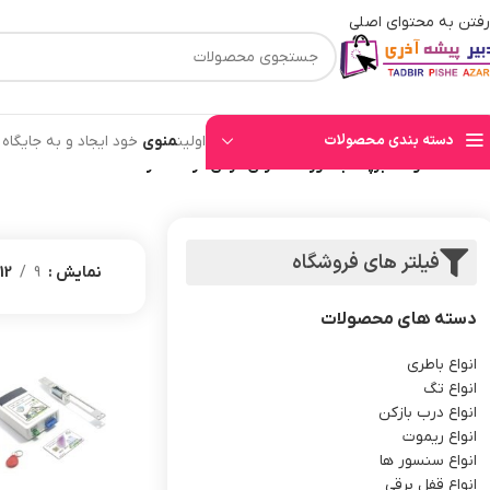
رفتن به محتوای اصلی
⚡قیمت های وب سایت بروز میباشند⚡ با توجه به حجم بالای سفارشهای ثبت شده به ت
دسته بندی محصولات
اولین
منوی
خود ایجاد و به جایگاه
خانه
/
محصولات برچسب خورده “کارتی کردن در ضدسرقت”
فیلتر های فروشگاه
نمایش
9
12
دسته های محصولات
انواع باطری
انواع تگ
انواع درب بازکن
انواع ریموت
انواع سنسور ها
انواع قفل برقی