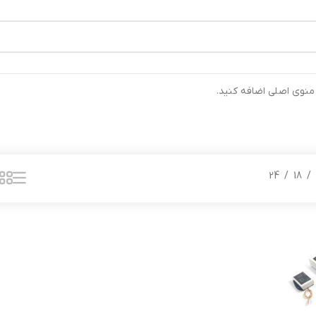
رتیب ارسال خواهند شد ⚡تلفن تماس شرکت : 04132900562 ⚡
 منوی اصلی اضافه کنید.
24
18