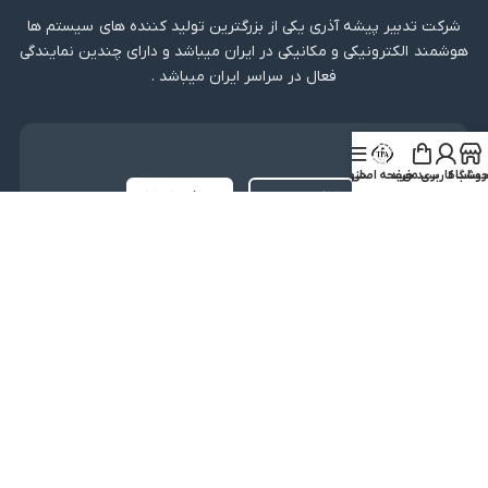
شرکت تدبیر پیشه آذری یکی از بزرگترین تولید کننده های سیستم ها
هوشمند الکترونیکی و مکانیکی در ایران میباشد و دارای چندین نمایندگی
فعال در سراسر ایران میباشد .
دریافت اپلیکیشن
روشگاه
ساب کاربری من
سبد خرید
صفحه اصلی
منو
لینک مستقیم
دریافت از بازار
نماد اعتماد
کلیه حقوق متعلق به شرکت تدبیر پیشه آذری میباشد