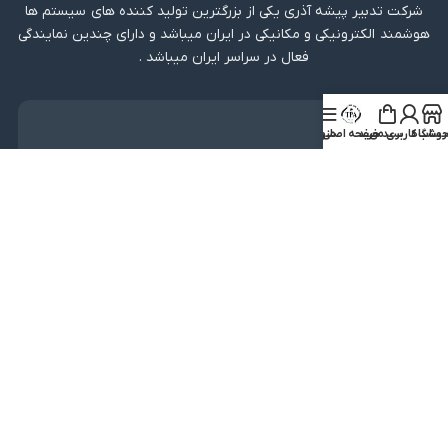
شرکت تدبیر پیشه آذری یکی از بزرگترین تولید کننده های سیستم ها
هوشمند الکترونیکی و مکانیکی در ایران میباشد و دارای چندین نمایندگی
فعال در سراسر ایران میباشد .
دریافت اپلیکیشن
روشگاه
ساب کاربری من
سبد خرید
صفحه اصلی
منو
لینک مستقیم
دریافت از بازار
نماد اعتماد
کلیه حقوق متعلق به شرکت تدبیر پیشه آذری میباشد