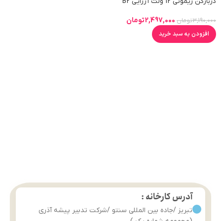
دربازکن ریموتی 12 ولت آزرایی B2
2,497,000
تومان
3,190,000
تومان
افزودن به سبد خرید
آدرس کارخانه :
تبریز /جاده بین المللی سنتو /شرکت تدبیر پیشه آذری