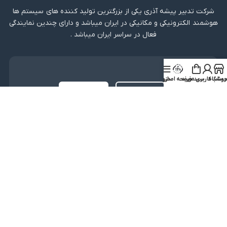
شرکت تدبیر پیشه آذری یکی از بزرگترین تولید کننده های سیستم ها
هوشمند الکترونیکی و مکانیکی در ایران میباشد و دارای چندین نمایندگی
فعال در سراسر ایران میباشد .
دریافت اپلیکیشن
روشگاه
ساب کاربری من
سبد خرید
صفحه اصلی
منو
لینک مستقیم
دریافت از بازار
نماد اعتماد
کلیه حقوق متعلق به شرکت تدبیر پیشه آذری میباشد