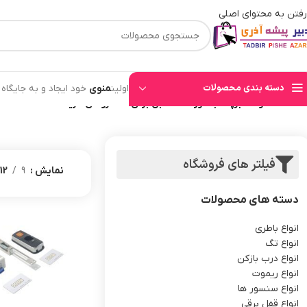
رفتن به محتوای اصلی
⚡قیمت های وب سایت بروز میباشند⚡ با توجه به حجم بالای سفارشهای ثبت شده به ت
دسته بندی محصولات
اولین
منوی
خود ایجاد و به جایگاه
خانه
/
محصولات برچسب خورده “مقابل برقی طلا فروشی خرید”
فیلتر های فروشگاه
نمایش
9
12
دسته های محصولات
انواع باطری
انواع تگ
انواع درب بازکن
انواع ریموت
انواع سنسور ها
انواع قفل برقی