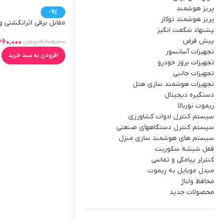
پریز هوشمند
-9%
پریز هوشمند توکار
مقابل برقی اثرانگشتی و
پشنهاد شگفت انگیز
چوبی
پیش فرض
,660,000
12,805,000
تومان
تجهیزات آسانسور
افزودن به سبد خرید
تجهیزات بروز خودرو
تجهیزات جانبی
تجهیزات هوشمند سازی هتل
دستگیره دیجیتال
ریموت نوربالا
سیستم کنترل ادوات کشاورزی
سیستم کنترل دستگاههای صنعتی
سیستم های هوشمند سازی منزل
قفل شیشه سکوریت
کنترلر پیامکی و تماسی
مبدل موبایل به ریموت
محافظ ولتاژ
محصولات جدید