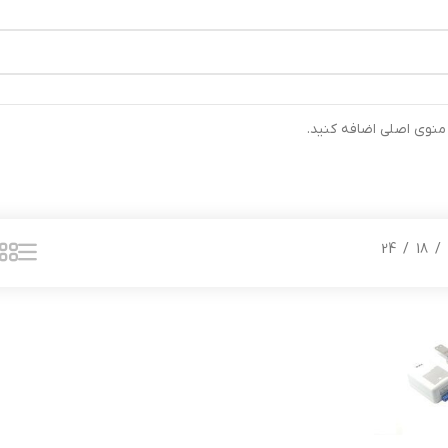
رتیب ارسال خواهند شد ⚡تلفن تماس شرکت : 04132900562 ⚡
 منوی اصلی اضافه کنید.
24
18