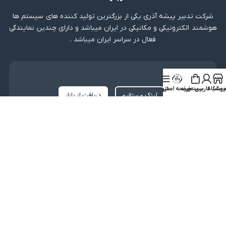
شرکت تدبیر پیشه آذری یکی از بزرگترین تولید کننده های سیستم ها
هوشمند الکترونیکی و مکانیکی در ایران میباشد و دارای چندین نمایندگی
فعال در سراسر ایران میباشد .
دریافت اپلیکیشن
روشگاه
ساب کاربری من
سبد خرید
صفحه اصلی
منو
لینک مستقیم
دریافت از بازار
نماد اعتماد
کلیه حقوق متعلق به شرکت تدبیر پیشه آذری میباشد