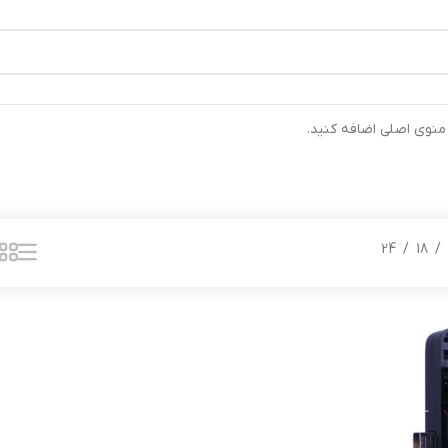
رتیب ارسال خواهند شد ⚡تلفن تماس شرکت : 04132900562 ⚡
 منوی اصلی اضافه کنید.
24
18