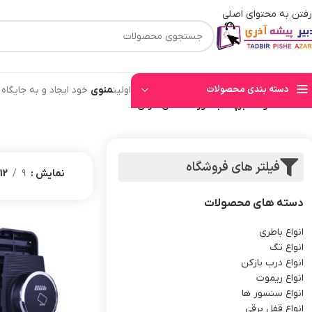
رفتن به محتوای اصلی
⚡قیمت های وب سایت بروز میباشند⚡ با توجه به حجم بالای سفارشهای ثبت شده به ت
دسته بندی محصولات
اولین
منوی
خود ایجاد و به جایگاه
خانه
/
محصولات برچسب خورده “قفل کارتی کمد”
فیلتر های فروشگاه
نمایش
9
12
دسته های محصولات
انواع باطری
انواع تگ
انواع درب بازکن
انواع ریموت
انواع سنسور ها
انواع قفل برقی