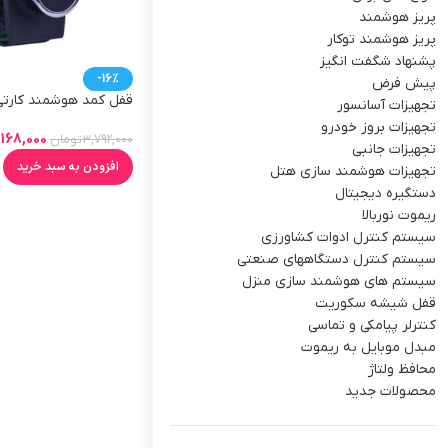
پریز هوشمند
پریز هوشمند توکار
پشنهاد شگفت انگیز
-16%
پیش فرض
قفل کمد هوشمند کارتی
تجهیزات آسانسور
تجهیزات بروز خودرو
,168,000
3,792,000
تومان
تجهیزات جانبی
افزودن به سبد خرید
تجهیزات هوشمند سازی هتل
دستگیره دیجیتال
ریموت نوربالا
سیستم کنترل ادوات کشاورزی
سیستم کنترل دستگاههای صنعتی
سیستم های هوشمند سازی منزل
قفل شیشه سکوریت
کنترلر پیامکی و تماسی
مبدل موبایل به ریموت
محافظ ولتاژ
محصولات جدید