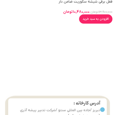
قفل برقی شیشه سکوریت ضامن دار
DP2
10,480,000
تومان
13,900,000
تومان
افزودن به سبد خرید
آدرس کارخانه :
تبریز /جاده بین المللی سنتو /شرکت تدبیر پیشه آذری