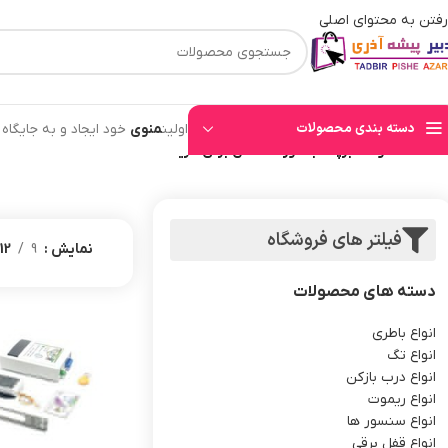
رفتن به محتوای اصلی
⚡قیمت های وب سایت بروز میباشند⚡ با توجه به حجم بالای سفارشهای ثبت شده به ت
دسته بندی محصولات
اولین
منوی
خود ایجاد و به جایگاه
خانه
/
محصولات برچسب خورده “قفل برقی خرید”
فیلتر های فروشگاه
نمایش
9
12
دسته های محصولات
انواع باطری
انواع تگ
انواع درب بازکن
انواع ریموت
انواع سنسور ها
انواع قفل برقی