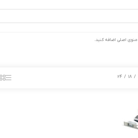
رتیب ارسال خواهند شد ⚡تلفن تماس شرکت : 04132900562 ⚡
 منوی اصلی اضافه کنید.
24
18