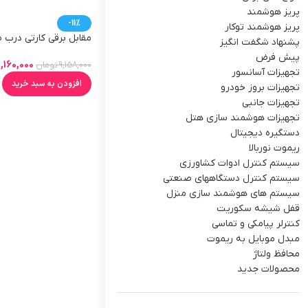
پریز هوشمند
-11%
پریز هوشمند توکار
مقابل برقی کارتی درب
پشنهاد شگفت انگیز
پیش فرض
,160,000
9,158,000
تومان
تجهیزات آسانسور
افزودن به سبد خرید
تجهیزات بروز خودرو
تجهیزات جانبی
تجهیزات هوشمند سازی هتل
دستگیره دیجیتال
ریموت نوربالا
سیستم کنترل ادوات کشاورزی
سیستم کنترل دستگاههای صنعتی
سیستم های هوشمند سازی منزل
قفل شیشه سکوریت
کنترلر پیامکی و تماسی
مبدل موبایل به ریموت
محافظ ولتاژ
محصولات جدید