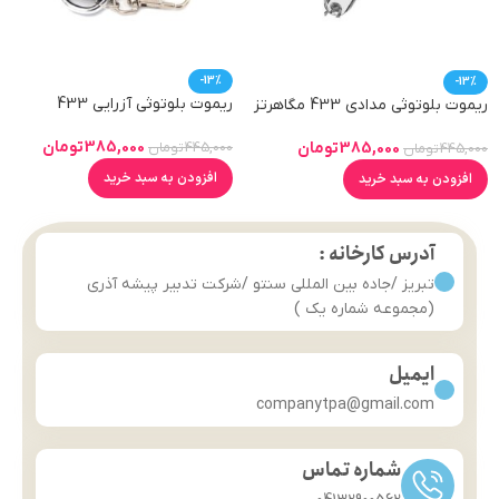
-13%
-13%
ریموت بلوتوثی آزرایی 433
ریموت بلوتوثی مدادی 433 مگاهرتز
385,000
تومان
385,000
تومان
445,000
تومان
445,000
تومان
افزودن به سبد خرید
افزودن به سبد خرید
آدرس کارخانه :
تبریز /جاده بین المللی سنتو /شرکت تدبیر پیشه آذری
(مجموعه شماره یک )
ایمیل
companytpa@gmail.com
شماره تماس