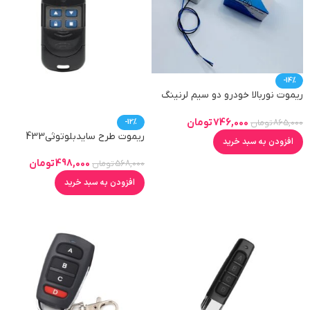
-14%
ریموت نوربالا خودرو دو سیم لرنینگ
433mhz
746,000
تومان
-12%
865,000
تومان
ریموت طرح سایدبلوتوثی433
افزودن به سبد خرید
498,000
تومان
568,000
تومان
افزودن به سبد خرید