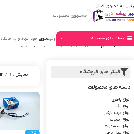
رفتن به محتوای اصلی
⚡قیمت های وب سایت بروز میباشند⚡ با توجه به حجم بالای سفارشهای ثبت شده به ت
دسته بندی محصولات
اولین
منوی
خود ایجاد و به جایگاه
خانه
/
محصولات برچسب خورده “ریموت هوشمند سو بالا جک برقی”
فیلتر های فروشگاه
نمایش
9
12
دسته های محصولات
انواع باطری
انواع تگ
انواع درب بازکن
انواع ریموت
انواع سنسور ها
انواع قفل برقی
-14%