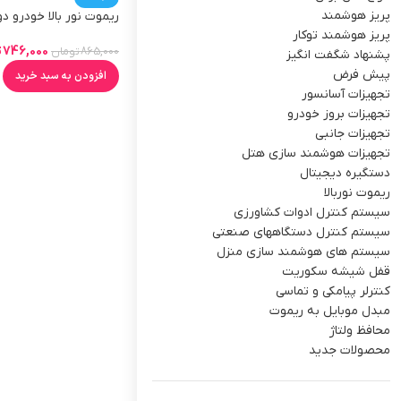
پریز هوشمند
ریموت نور بالا خودرو د
لرنینگ 315mhz
پریز هوشمند توکار
746,000
ت
865,000
تومان
پشنهاد شگفت انگیز
پیش فرض
افزودن به سبد خرید
تجهیزات آسانسور
تجهیزات بروز خودرو
تجهیزات جانبی
تجهیزات هوشمند سازی هتل
دستگیره دیجیتال
ریموت نوربالا
سیستم کنترل ادوات کشاورزی
سیستم کنترل دستگاههای صنعتی
سیستم های هوشمند سازی منزل
قفل شیشه سکوریت
کنترلر پیامکی و تماسی
مبدل موبایل به ریموت
محافظ ولتاژ
محصولات جدید