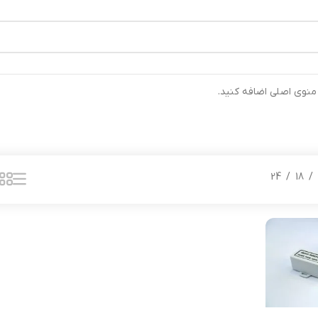
رتیب ارسال خواهند شد ⚡تلفن تماس شرکت : 04132900562 ⚡
 منوی اصلی اضافه کنید.
24
18