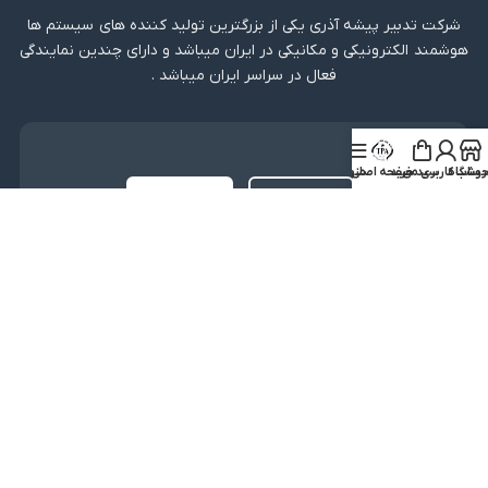
شرکت تدبیر پیشه آذری یکی از بزرگترین تولید کننده های سیستم ها
هوشمند الکترونیکی و مکانیکی در ایران میباشد و دارای چندین نمایندگی
فعال در سراسر ایران میباشد .
دریافت اپلیکیشن
روشگاه
ساب کاربری من
سبد خرید
صفحه اصلی
منو
لینک مستقیم
دریافت از بازار
نماد اعتماد
کلیه حقوق متعلق به شرکت تدبیر پیشه آذری میباشد