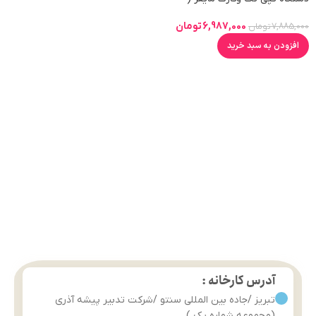
13.56khz ) NFC :
6,987,000
تومان
7,885,000
تومان
افزودن به سبد خرید
آدرس کارخانه :
تبریز /جاده بین المللی سنتو /شرکت تدبیر پیشه آذری
(مجموعه شماره یک )