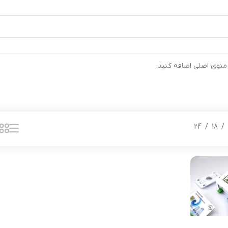
رتیب ارسال خواهند شد ⚡تلفن تماس شرکت : 04132900562 ⚡
 منوی اصلی اضافه کنید.
24
18