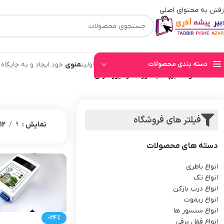
رفتن به محتوای اصلی
⚡قیمت های وب سایت بروز میباشند⚡ با توجه به حجم بالای سفارشهای ثبت شده به ت
دسته بندی محصولات
اولین
منوی
خود ایجاد و به جایگاه
خانه
/
محصولات برچسب خورده “رسیور کارتی”
فیلتر های فروشگاه
نمایش
9
12
دسته های محصولات
انواع باطری
انواع تگ
انواع درب بازکن
انواع ریموت
انواع سنسور ها
-24%
انواع قفل برقی