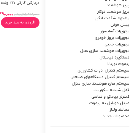
دربازکن کارتی 220 ولت K2
پریز هوشمند
پریز هوشمند توکار
490,000
5,898,000
تومان
پشنهاد شگفت انگیز
افزودن به سبد خرید
پیش فرض
تجهیزات آسانسور
تجهیزات بروز خودرو
تجهیزات جانبی
تجهیزات هوشمند سازی هتل
دستگیره دیجیتال
ریموت نوربالا
سیستم کنترل ادوات کشاورزی
سیستم کنترل دستگاههای صنعتی
سیستم های هوشمند سازی منزل
قفل شیشه سکوریت
کنترلر پیامکی و تماسی
مبدل موبایل به ریموت
محافظ ولتاژ
محصولات جدید