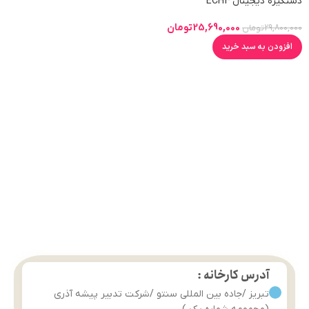
دستگیره دیجیتال ECH4
25,690,000
تومان
29,800,000
تومان
افزودن به سبد خرید
آدرس کارخانه :
تبریز /جاده بین المللی سنتو /شرکت تدبیر پیشه آذری