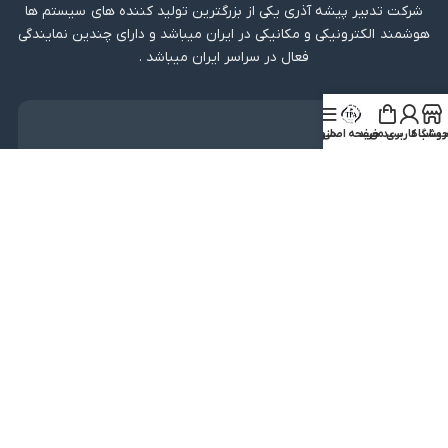
شرکت تدبیر پیشه آذری یکی از بزرگترین تولید کننده های سیستم ها
هوشمند الکترونیکی و مکانیکی در ایران میباشد و دارای چندین نمایندگی
فعال در سراسر ایران میباشد .
دریافت اپلیکیشن
روشگاه
ساب کاربری من
سبد خرید
صفحه اصلی
منو
لینک مستقیم
دریافت از بازار
نماد اعتماد
کلیه حقوق متعلق به شرکت تدبیر پیشه آذری میباشد