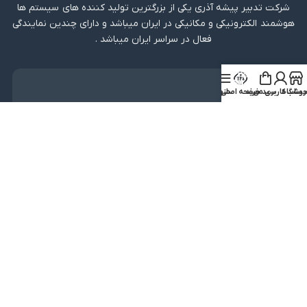
شرکت تدبیر پیشه آذری یکی از بزرگترین تولید کننده های سیستم ها
هوشمند الکترونیکی و مکانیکی در ایران میباشد و دارای چندین نمایندگی
فعال در سراسر ایران میباشد .
دریافت اپلیکیشن
روشگاه
ساب کاربری من
سبد خرید
صفحه اصلی
منو
لینک مستقیم
دریافت از بازار
نماد اعتماد
کلیه حقوق متعلق به شرکت تدبیر پیشه آذری میباشد