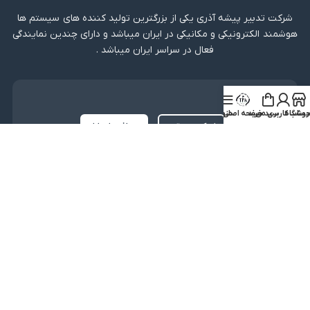
شرکت تدبیر پیشه آذری یکی از بزرگترین تولید کننده های سیستم ها
هوشمند الکترونیکی و مکانیکی در ایران میباشد و دارای چندین نمایندگی
فعال در سراسر ایران میباشد .
دریافت اپلیکیشن
روشگاه
ساب کاربری من
سبد خرید
صفحه اصلی
منو
لینک مستقیم
دریافت از بازار
نماد اعتماد
کلیه حقوق متعلق به شرکت تدبیر پیشه آذری میباشد