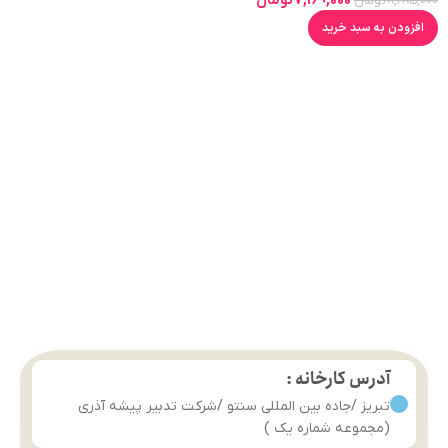
7,169,000
تومان
8,285,000
تومان
افزودن به سبد خرید
آدرس کارخانه :
تبریز /جاده بین المللی سنتو /شرکت تدبیر پیشه آذری
(مجموعه شماره یک )