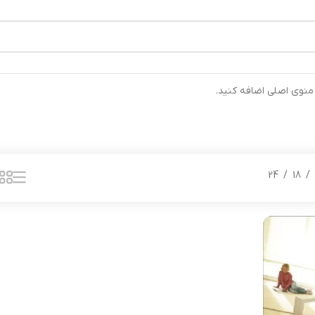
رتیب ارسال خواهند شد ⚡تلفن تماس شرکت : 04132900562 ⚡
 منوی اصلی اضافه کنید.
24
18