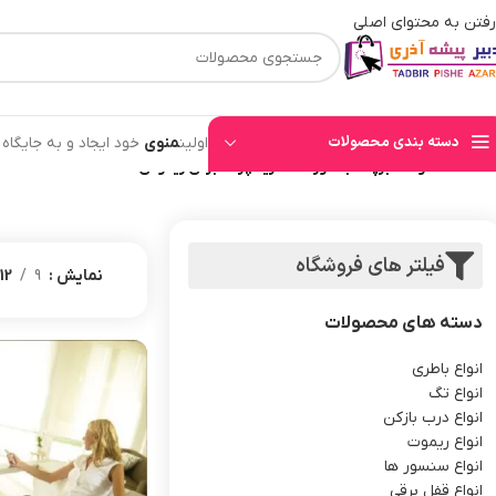
رفتن به محتوای اصلی
⚡قیمت های وب سایت بروز میباشند⚡ با توجه به حجم بالای سفارشهای ثبت شده به ت
دسته بندی محصولات
اولین
منوی
خود ایجاد و به جایگاه
خانه
/
محصولات برچسب خورده “خرید پرده برقی ریموتی”
فیلتر های فروشگاه
نمایش
9
12
دسته های محصولات
انواع باطری
انواع تگ
انواع درب بازکن
انواع ریموت
انواع سنسور ها
انواع قفل برقی