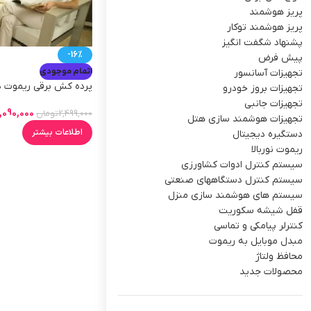
پریز هوشمند
پریز هوشمند توکار
پشنهاد شگفت انگیز
-16%
پیش فرض
اتمام موجودی
تجهیزات آسانسور
پرده کش برقی ریموت دا
تجهیزات بروز خودرو
کردن پرده منازل
تجهیزات جانبی
,090,000
2,499,000
تومان
تجهیزات هوشمند سازی هتل
اطلاعات بیشتر
دستگیره دیجیتال
ریموت نوربالا
سیستم کنترل ادوات کشاورزی
سیستم کنترل دستگاههای صنعتی
سیستم های هوشمند سازی منزل
قفل شیشه سکوریت
کنترلر پیامکی و تماسی
مبدل موبایل به ریموت
محافظ ولتاژ
محصولات جدید