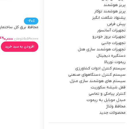
پریز هوشمند
پریز هوشمند توکار
پشنهاد شگفت انگیز
-20%
پیش فرض
تجهیزات آسانسور
نمایشگر ولتاژ
تجهیزات بروز خودرو
490,000
5,590,000
تومان
تجهیزات جانبی
افزودن به سبد خرید
تجهیزات هوشمند سازی هتل
دستگیره دیجیتال
ریموت نوربالا
سیستم کنترل ادوات کشاورزی
سیستم کنترل دستگاههای صنعتی
سیستم های هوشمند سازی منزل
قفل شیشه سکوریت
کنترلر پیامکی و تماسی
مبدل موبایل به ریموت
محافظ ولتاژ
محصولات جدید