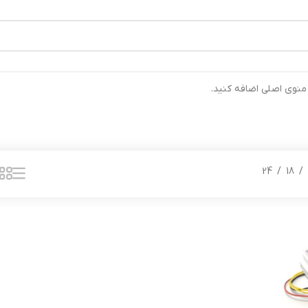
رتیب ارسال خواهند شد ⚡تلفن تماس شرکت : 04132900562 ⚡
 منوی اصلی اضافه کنید.
24
18