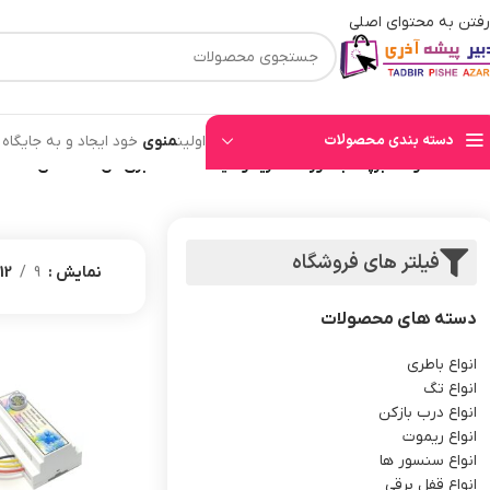
رفتن به محتوای اصلی
⚡قیمت های وب سایت بروز میباشند⚡ با توجه به حجم بالای سفارشهای ثبت شده به ت
دسته بندی محصولات
اولین
منوی
خود ایجاد و به جایگاه
خانه
/
محصولات برچسب خورده “خرید و قیمت محافظ برق کل ساختمان”
فیلتر های فروشگاه
نمایش
9
12
دسته های محصولات
انواع باطری
انواع تگ
انواع درب بازکن
انواع ریموت
انواع سنسور ها
انواع قفل برقی