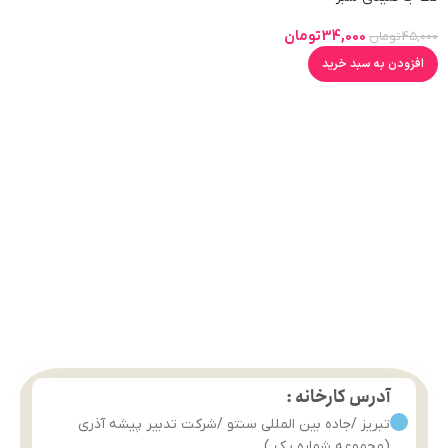
34,000
تومان
45,000
تومان
افزودن به سبد خرید
آدرس کارخانه :
تبریز /جاده بین المللی سنتو /شرکت تدبیر پیشه آذری
(مجموعه شماره یک )