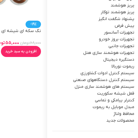
پریز هوشمند
پریز هوشمند توکار
پشنهاد شگفت انگیز
-19%
پیش فرض
تگ سکه ای شیشه ای
تجهیزات آسانسور
تجهیزات بروز خودرو
55,000
توم
68,000
تومان
تجهیزات جانبی
افزودن به سبد خرید
تجهیزات هوشمند سازی هتل
دستگیره دیجیتال
ریموت نوربالا
سیستم کنترل ادوات کشاورزی
سیستم کنترل دستگاههای صنعتی
سیستم های هوشمند سازی منزل
قفل شیشه سکوریت
کنترلر پیامکی و تماسی
مبدل موبایل به ریموت
محافظ ولتاژ
محصولات جدید