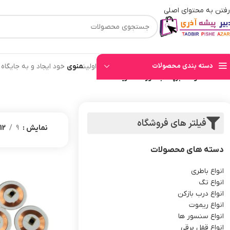
رفتن به محتوای اصلی
⚡قیمت های وب سایت بروز میباشند⚡ با توجه به حجم بالای سفارشهای ثبت شده به ت
دسته بندی محصولات
اولین
منوی
خود ایجاد و به جایگاه
خانه
/
محصولات برچسب خورده “خرید تگ”
فیلتر های فروشگاه
نمایش
9
12
دسته های محصولات
انواع باطری
انواع تگ
انواع درب بازکن
انواع ریموت
انواع سنسور ها
انواع قفل برقی