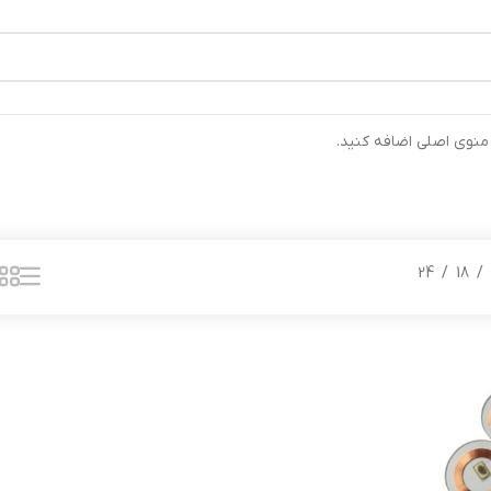
رتیب ارسال خواهند شد ⚡تلفن تماس شرکت : 04132900562 ⚡
 منوی اصلی اضافه کنید.
24
18