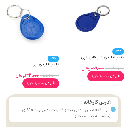
-23%
تگ جاکلیدی غیر قابل کپی
-24%
(13.56KHZ)
تگ جاکلیدی آبی
59,000
تومان
77,000
تومان
34,000
تومان
45,000
تومان
افزودن به سبد خرید
افزودن به سبد خرید
آدرس کارخانه :
تبریز /جاده بین المللی سنتو /شرکت تدبیر پیشه آذری
(مجموعه شماره یک )