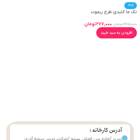
-20%
تگ جا کلیدی طرح ریموت
277,000
تومان
345,000
تومان
افزودن به سبد خرید
آدرس کارخانه :
تبریز /جاده بین المللی سنتو /شرکت تدبیر پیشه آذری