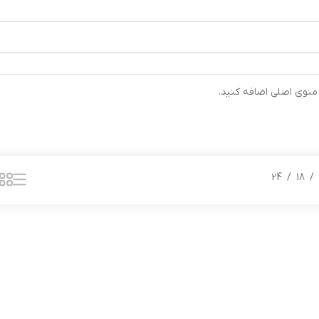
رتیب ارسال خواهند شد ⚡تلفن تماس شرکت : 04132900562 ⚡
 منوی اصلی اضافه کنید.
24
18