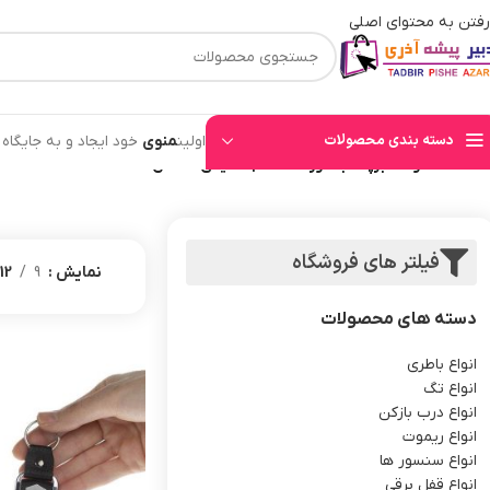
رفتن به محتوای اصلی
⚡قیمت های وب سایت بروز میباشند⚡ با توجه به حجم بالای سفارشهای ثبت شده به ت
دسته بندی محصولات
اولین
منوی
خود ایجاد و به جایگاه
خانه
/
محصولات برچسب خورده “تگ جا کلیدی خشگل”
فیلتر های فروشگاه
نمایش
9
12
دسته های محصولات
انواع باطری
انواع تگ
انواع درب بازکن
انواع ریموت
انواع سنسور ها
انواع قفل برقی