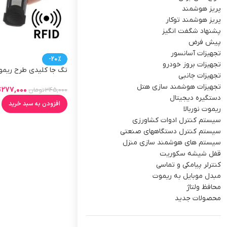
پریز هوشمند
پریز هوشمند توکار
پشنهاد شگفت انگیز
پیش فرض
تجهیزات آسانسور
-20%
تجهیزات بروز خودرو
تگ جا کلیدی طرح ریم
تجهیزات جانبی
تجهیزات هوشمند سازی هتل
277,000
ت
345,000
تومان
دستگیره دیجیتال
افزودن به سبد خرید
ریموت نوربالا
سیستم کنترل ادوات کشاورزی
سیستم کنترل دستگاههای صنعتی
سیستم های هوشمند سازی منزل
قفل شیشه سکوریت
کنترلر پیامکی و تماسی
مبدل موبایل به ریموت
محافظ ولتاژ
محصولات جدید