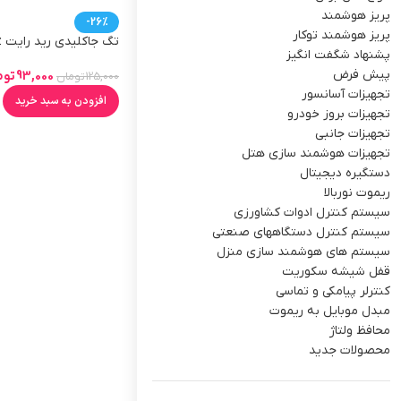
پریز هوشمند
-26%
پریز هوشمند توکار
پشنهاد شگفت انگیز
بلوتوثی )
پیش فرض
93,000
توم
125,000
تومان
تجهیزات آسانسور
افزودن به سبد خرید
تجهیزات بروز خودرو
تجهیزات جانبی
تجهیزات هوشمند سازی هتل
دستگیره دیجیتال
ریموت نوربالا
سیستم کنترل ادوات کشاورزی
سیستم کنترل دستگاههای صنعتی
سیستم های هوشمند سازی منزل
قفل شیشه سکوریت
کنترلر پیامکی و تماسی
مبدل موبایل به ریموت
محافظ ولتاژ
محصولات جدید