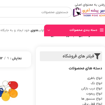
رفتن به محتوای اصلی
⚡قیمت های وب سایت بروز میباشند⚡ با توجه به حجم بالای سفارشهای ثبت شده به ت
دسته بندی محصولات
اولین
منوی
خود ایجاد و به جایگاه
خانه
/
محصولات برچسب خورده “تگ آبی”
فیلتر های فروشگاه
نمایش
9
12
دسته های محصولات
انواع باطری
انواع تگ
انواع درب بازکن
انواع ریموت
انواع سنسور ها
انواع قفل برقی