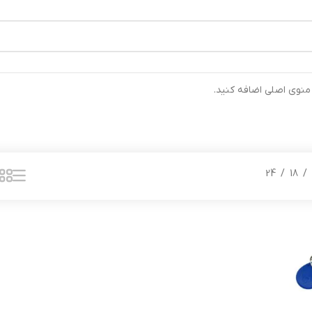
رتیب ارسال خواهند شد ⚡تلفن تماس شرکت : 04132900562 ⚡
 منوی اصلی اضافه کنید.
24
18