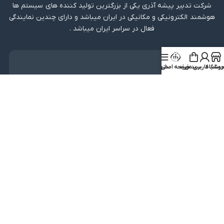
شرکت تدبیر پیشه آذری یکی از بزرگترین تولید کننده های سیستم ها
هوشمند الکترونیکی و مکانیکی در ایران میباشد و دارای چندین نمایندگی
فعال در سراسر ایران میباشد .
دریافت اپلیکیشن
روشگاه
ساب کاربری من
سبد خرید
صفحه اصلی
منو
لینک مستقیم
دریافت از بازار
نماد اعتماد
کلیه حقوق متعلق به شرکت تدبیر پیشه آذری میباشد