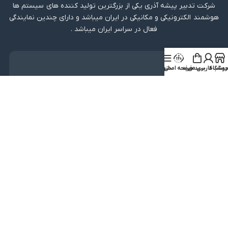
شرکت تدبیر پیشه آذری یکی از بزرگترین تولید کننده های سیستم ها
هوشمند الکترونیکی و مکانیکی در ایران میباشد و دارای چندین نمایندگی
فعال در سراسر ایران میباشد .
دریافت اپلیکیشن
روشگاه
ساب کاربری من
سبد خرید
صفحه اصلی
منو
لینک مستقیم
دریافت از بازار
نماد اعتماد
کلیه حقوق متعلق به شرکت تدبیر پیشه آذری میباشد