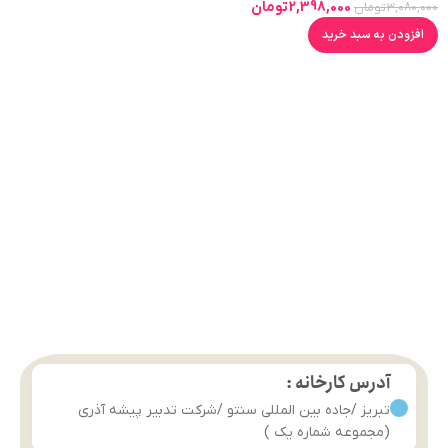
2,398,000
تومان
3,080,000
تومان
افزودن به سبد خرید
آدرس کارخانه :
تبریز /جاده بین المللی سنتو /شرکت تدبیر پیشه آذری
(مجموعه شماره یک )