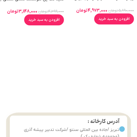
تویا با ارتباط RF/ Bluetooth/ WiFi
قابلیت کنترل از طریق WiFi و ریموت
4,973,000
تومان
5,890,000
تومان
3,148,000
تومان
4,399,000
تومان
افزودن به سبد خرید
افزودن به سبد خرید
آدرس کارخانه :
تبریز /جاده بین المللی سنتو /شرکت تدبیر پیشه آذری
(مجموعه شماره یک )