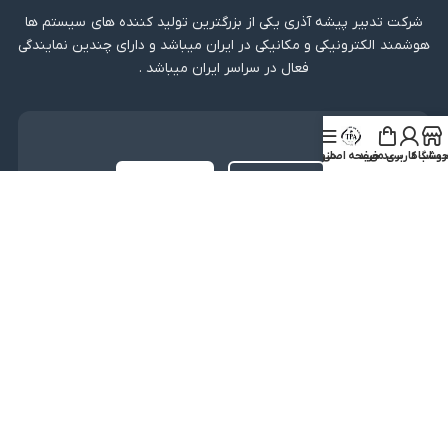
شرکت تدبیر پیشه آذری یکی از بزرگترین تولید کننده های سیستم ها
هوشمند الکترونیکی و مکانیکی در ایران میباشد و دارای چندین نمایندگی
فعال در سراسر ایران میباشد .
دریافت اپلیکیشن
روشگاه
ساب کاربری من
سبد خرید
صفحه اصلی
منو
لینک مستقیم
دریافت از بازار
نماد اعتماد
کلیه حقوق متعلق به شرکت تدبیر پیشه آذری میباشد