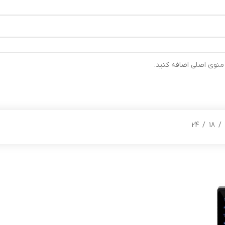
رتیب ارسال خواهند شد ⚡تلفن تماس شرکت : 04132900562 ⚡
 منوی اصلی اضافه کنید.
24
18