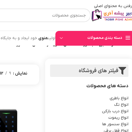
رفتن به محتوای اصلی
⚡قیمت های وب سایت بروز میباشند⚡ با توجه به حجم بالای سفارشهای ثبت شده به ت
دسته بندی محصولات
اولین
منوی
خود ایجاد و به جایگاه
خانه
/
محصولات برچسب خورده “اکسس کنترل اثر انگشتی آسانسور”
فیلتر های فروشگاه
نمایش
9
12
دسته های محصولات
انواع باطری
انواع تگ
انواع درب بازکن
انواع ریموت
انواع سنسور ها
انواع قفل برقی