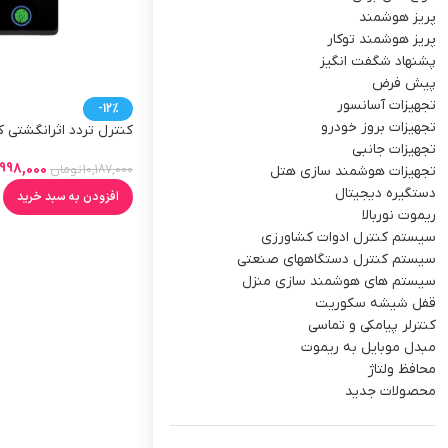
پریز هوشمند
پریز هوشمند توکار
پشنهاد شگفت انگیز
پیش فرض
تجهیزات آسانسور
-12%
تجهیزات بروز خودرو
کنترل تردد اثرانگشتی ک
آسانسور (مدیریت کاربرا
تجهیزات جانبی
موبایل)
998,000
تجهیزات هوشمند سازی هتل
10,187,000
تومان
دستگیره دیجیتال
افزودن به سبد خرید
ریموت نوربالا
سیستم کنترل ادوات کشاورزی
سیستم کنترل دستگاههای صنعتی
سیستم های هوشمند سازی منزل
قفل شیشه سکوریت
کنترلر پیامکی و تماسی
مبدل موبایل به ریموت
محافظ ولتاژ
محصولات جدید