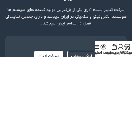
شرکت تدبیر پیشه آذری یکی از بزرگترین تولید کننده های سیستم ها
هوشمند الکترونیکی و مکانیکی در ایران میباشد و دارای چندین نمایندگی
فعال در سراسر ایران میباشد .
دریافت اپلیکیشن
روشگاه
ساب کاربری من
سبد خرید
صفحه اصلی
منو
لینک مستقیم
دریافت از بازار
نماد اعتماد
کلیه حقوق متعلق به شرکت تدبیر پیشه آذری میباشد