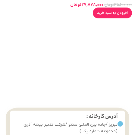
27,878,000
تومان
35,600,000
تومان
افزودن به سبد خرید
آدرس کارخانه :
تبریز /جاده بین المللی سنتو /شرکت تدبیر پیشه آذری
(مجموعه شماره یک )