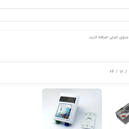
رتیب ارسال خواهند شد ⚡تلفن تماس شرکت : 04132900562 ⚡
 منوی اصلی اضافه کنید.
24
18