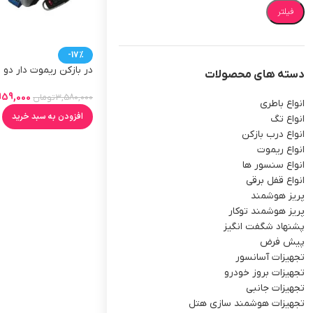
فیلتر
-17%
در بازکن ریموت دار دو ا
دسته های محصولات
مخصوص آیفون 220 ولت
959,000
3,580,000
تومان
انواع باطری
افزودن به سبد خرید
انواع تگ
انواع درب بازکن
انواع ریموت
انواع سنسور ها
انواع قفل برقی
پریز هوشمند
پریز هوشمند توکار
پشنهاد شگفت انگیز
پیش فرض
تجهیزات آسانسور
تجهیزات بروز خودرو
تجهیزات جانبی
تجهیزات هوشمند سازی هتل