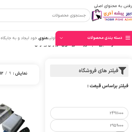
رفتن به محتوای اصلی
⚡قیمت های وب سایت بروز میباشند⚡ با توجه به حجم بالای سفارشهای ثبت شده به ت
دسته بندی محصولات
اولین
منوی
خود ایجاد و به جایگاه
خانه
/
محصولات برچسب خورده “ارزانترین دربازکن ریموتی”
فیلتر های فروشگاه
نمایش
9
12
فیلتر براساس قیمت :