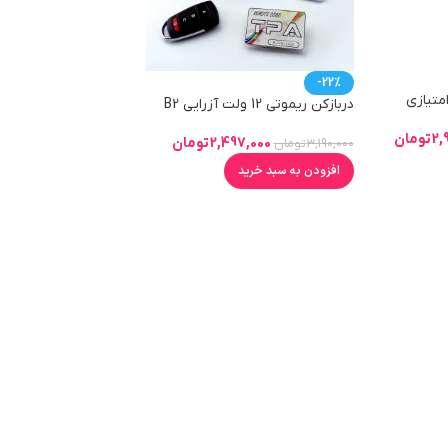
-22%
متیازی
دربازکن ریموتی 12 ولت آزرایی B2
2,
تومان
2,497,000
تومان
3,190,000
تومان
افزودن به سبد خرید