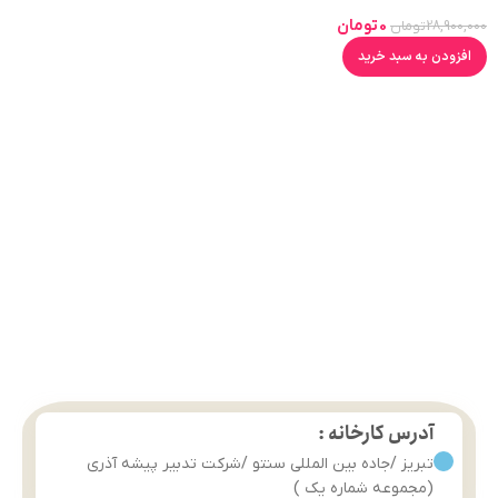
مشکی )JX86W
0
تومان
28,900,000
تومان
افزودن به سبد خرید
آدرس کارخانه :
تبریز /جاده بین المللی سنتو /شرکت تدبیر پیشه آذری
(مجموعه شماره یک )