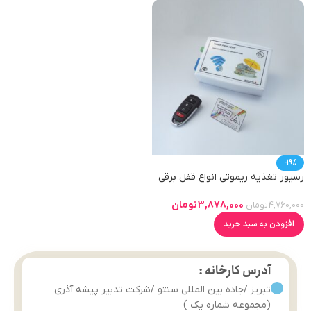
-19%
رسیور تغذیه ریموتی انواع قفل برقی
شیشه سکوریت
3,878,000
تومان
4,760,000
تومان
افزودن به سبد خرید
آدرس کارخانه :
تبریز /جاده بین المللی سنتو /شرکت تدبیر پیشه آذری
(مجموعه شماره یک )