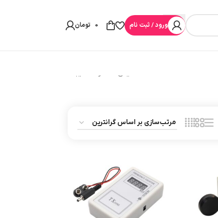
ورود / ثبت نام
0
تومان
نمایش 1–12 از 27 نتیجه