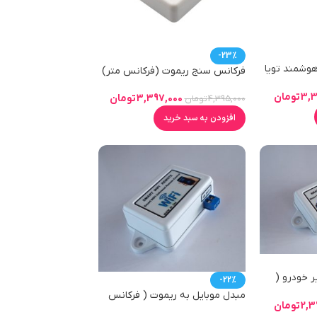
-23%
وت کنترل IR وRF هوشمند تویا
فرکانس سنج ریموت (فرکانس متر)
قابلیت اتصال WIFI وپشتیبانی از
3,3
تومان
3,397,000
تومان
4,395,000
تومان
افزودن به سبد خرید
ر خودرو (
-22%
مبدل موبایل به ریموت ( فرکانس
2,3
تومان
315)