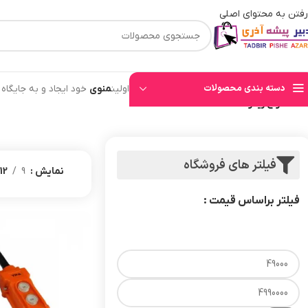
رفتن به محتوای اصلی
⚡قیمت های وب سایت بروز میباشند⚡ با توجه به حجم بالای سفارشهای ثبت شده به ت
دسته بندی محصولات
اولین
منوی
خود ایجاد و به جایگاه
خانه
/
انواع ریموت
فیلتر های فروشگاه
نمایش
9
12
فیلتر براساس قیمت :