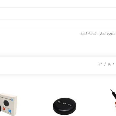
رتیب ارسال خواهند شد ⚡تلفن تماس شرکت : 04132900562 ⚡
 منوی اصلی اضافه کنید.
24
18