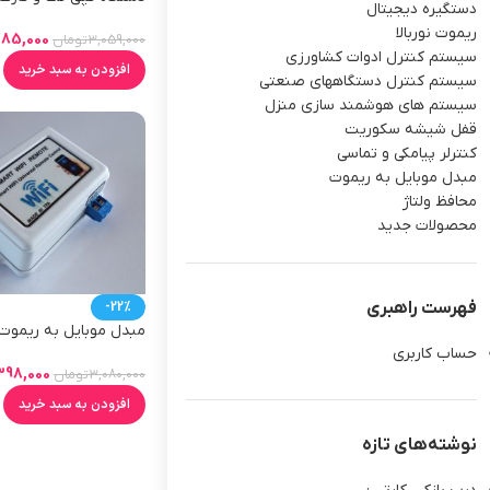
دستگیره دیجیتال
ریموت نوربالا
485,000
3,059,000
تومان
سیستم کنترل ادوات کشاورزی
افزودن به سبد خرید
سیستم کنترل دستگاههای صنعتی
سیستم های هوشمند سازی منزل
قفل شیشه سکوریت
کنترلر پیامکی و تماسی
مبدل موبایل به ریموت
محافظ ولتاژ
محصولات جدید
فهرست راهبری
-22%
مبدل موبایل به ریموت
433 )
حساب کاربری
398,000
3,080,000
تومان
افزودن به سبد خرید
نوشته‌های تازه