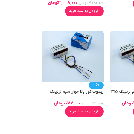
2,398,000
تومان
3,080,000
تومان
افزودن به سبد خرید
-16%
رنینگ 315
ریموت نور بالا چهار سیم لرنینگ
433mhz
تومان
787,000
تومان
939,000
تومان
افزودن به سبد خرید