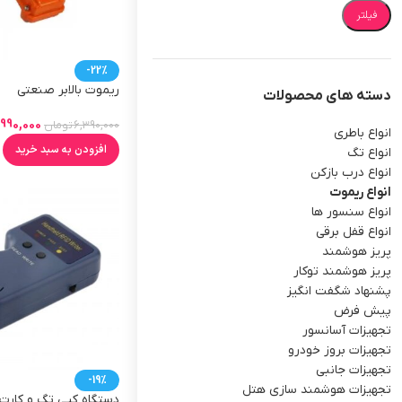
فیلتر
-22%
ریموت بالابر صنعتی
دسته های محصولات
,990,000
6,390,000
تومان
انواع باطری
افزودن به سبد خرید
انواع تگ
انواع درب بازکن
انواع ریموت
انواع سنسور ها
انواع قفل برقی
پریز هوشمند
پریز هوشمند توکار
پشنهاد شگفت انگیز
پیش فرض
تجهیزات آسانسور
تجهیزات بروز خودرو
تجهیزات جانبی
-19%
تجهیزات هوشمند سازی هتل
دستگاه کپی تگ و کارت 125KHZ